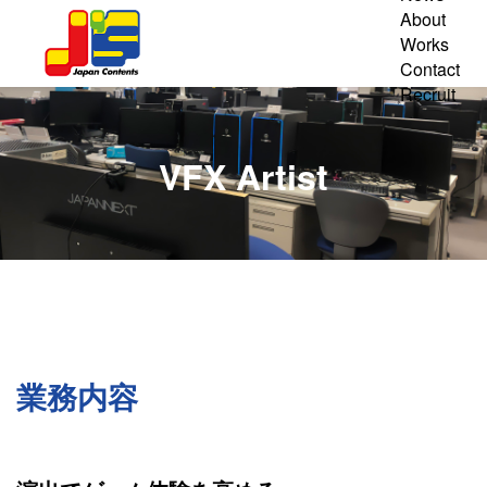
About
Works
Contact
Recruit
VFX Artist
業務内容