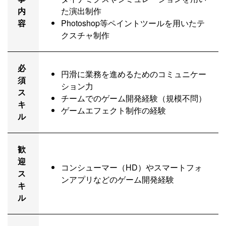
内
た演出制作
容
Photoshop等ペイントツールを用いたテ
クスチャ制作
必
円滑に業務を進めるためのコミュニケー
須
ション力
ス
チームでのゲーム開発経験（規模不問）
キ
ゲームエフェクト制作の経験
ル
歓
迎
コンシューマー（HD）やスマートフォ
ス
ンアプリなどのゲーム開発経験
キ
ル