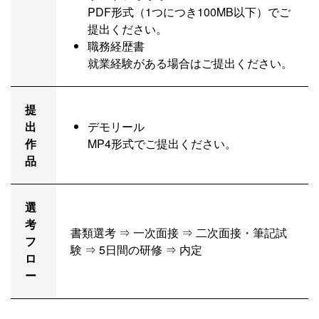
PDF形式（1つにつき100MB以下）でご
提出ください。
職務経歴書
就業経験がある場合はご提出ください。
提
出
デモリール
作
MP4形式でご提出ください。
品
選
考
書類選考 ⇒ 一次面接 ⇒ 二次面接・筆記試
フ
験 ⇒ 5日間の研修 ⇒ 内定
ロ
ー